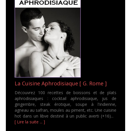
La Cuisine Aphrodisiaque [ G. Rome ]
Découvrez 100 recettes de boissons et de plats
aphrodisiaques : cocktail aphrodisiaque, jus de
gingembre, steak érotique, soupe à l'indienne,
agneau au safran, moules au piment, etc. Une cuisine
hot dans un libve destiné à un public averti (+16)...
[ Lire la suite ... ]