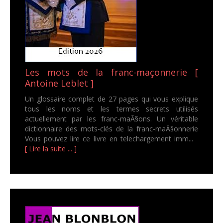
Les mots de la franc-maçonnerie [
Antoine Leblet ]
Un glossaire complet de 27 pages qui vous explique
tous les noms et les termes secrets utilisés
actuellement par les franc-maÃ§ons. Un véritable
dictionnaire des mots-clés de la franc-maÃ§onnerie
Vous pouvez lire ce livre en telechargement imm...
[ Lire la suite ... ]