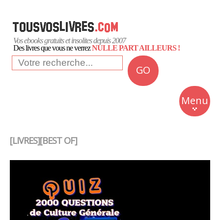
Vos ebooks gratuits et insolites depuis 2007
Des livres que vous ne verrez
NULLE PART AILLEURS !
GO
NEWS
Insolite
Menu
Business
Romans
[LIVRES][BEST OF]
Culture
Quotidien