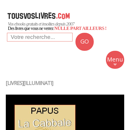
Vos ebooks gratuits et insolites depuis 2007
Des livres que vous ne verrez
NULLE PART AILLEURS !
GO
NEWS
Insolite
Menu
Business
Romans
[LIVRES][ILLUMINATI]
Culture
Quotidien