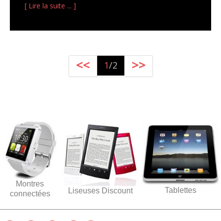
[ Lire la suite ... ]
<<
>>
1
/2
Montres
Tablettes
Liseuses Discount
connectées