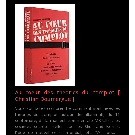
Au coeur des théories du complot [
Christian Doumergue ]
Vous souhaitez comprendre comment sont nées les
théories du complot autour des illuminati, du 11
septembre, de la manipulation mentale MK Ultra, les
sociétés secrètes telles que les Skull and Bones,
l'idée de nouvel ordre mondial, etc ??? alors...