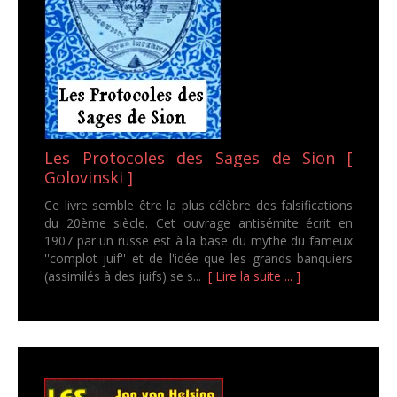
Les Protocoles des Sages de Sion [
Golovinski ]
Ce livre semble être la plus célèbre des falsifications
du 20ème siècle. Cet ouvrage antisémite écrit en
1907 par un russe est à la base du mythe du fameux
''complot juif'' et de l'idée que les grands banquiers
(assimilés à des juifs) se s...
[ Lire la suite ... ]