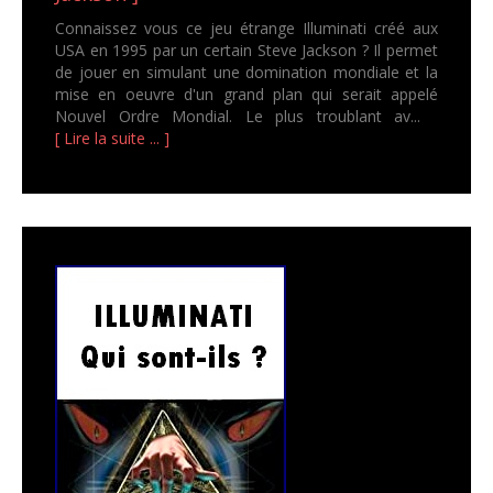
Connaissez vous ce jeu étrange Illuminati créé aux
USA en 1995 par un certain Steve Jackson ? Il permet
de jouer en simulant une domination mondiale et la
mise en oeuvre d'un grand plan qui serait appelé
Nouvel Ordre Mondial. Le plus troublant av...
[ Lire la suite ... ]