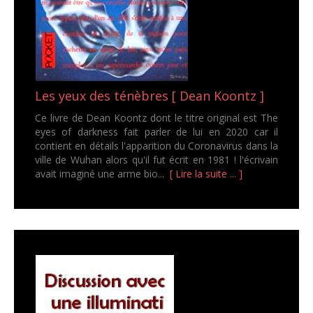
Les yeux des ténèbres [ Dean Koontz ]
Ce livre de Dean Koontz dont le titre original est The
eyes of darkness fait parler de lui en 2020 car il
contient en détails l'apparition du Coronavirus dans la
ville de Wuhan alors qu'il fut écrit en 1981 ! l'écrivain
avait imaginé une arme bio...
[ Lire la suite ... ]