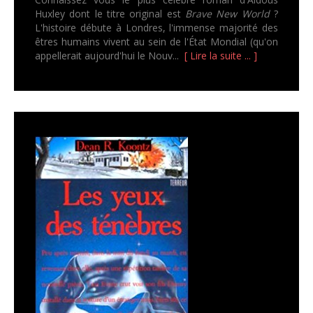
Huxley dont le titre original est
Brave New World
?
L'histoire débute à Londres, l'immense majorité des
êtres humains vivent au sein de l'État Mondial (qu'on
appellerait aujourd'hui le Nouv...
[ Lire la suite ... ]