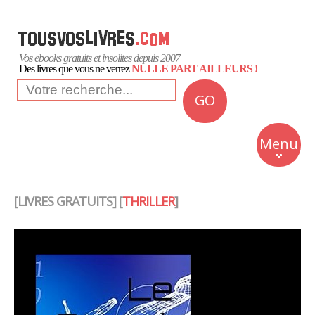
Vos ebooks gratuits et insolites depuis 2007
Des livres que vous ne verrez
NULLE PART AILLEURS !
GO
NEWS
Insolite
Menu
Business
Romans
[LIVRES GRATUITS] [
THRILLER
]
Culture
Quotidien