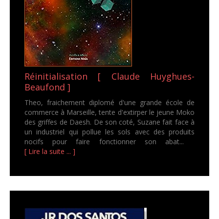
Réinitialisation [ Claude Huyghues-
Beaufond ]
Theo, fraichement diplomé d'une grande école de
commerce à Marseille, tente d'extirper le jeune Moko
des griffes de Daesh. De son coté, Suzane fait face à
un industriel qui pollue les sols avec des produits
nocifs pour faire fonctionner son abat...
[ Lire la suite ... ]