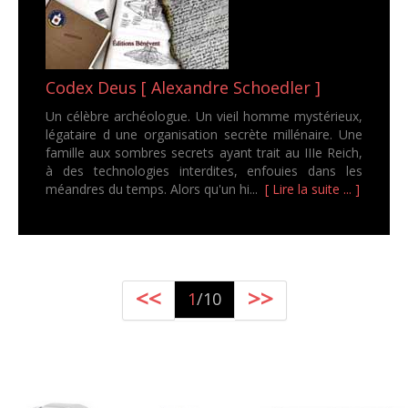
Codex Deus [ Alexandre Schoedler ]
Un célèbre archéologue. Un vieil homme mystérieux,
légataire d une organisation secrète millénaire. Une
famille aux sombres secrets ayant trait au IIIe Reich,
à des technologies interdites, enfouies dans les
méandres du temps. Alors qu'un hi...
[ Lire la suite ... ]
<<
>>
1
/10